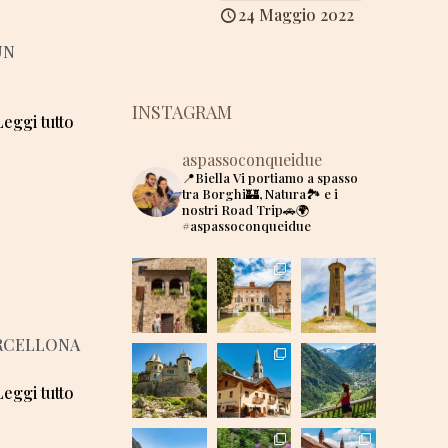
24 Maggio 2022
UN
INSTAGRAM
Leggi tutto
aspassoconqueidue
📍Biella
Vi portiamo a spasso
tra Borghi🏰, Natura🏞 e i
nostri Road Trip🚗🌍
#aspassoconqueidue
ARCELLONA
Leggi tutto