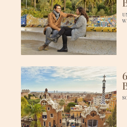
U
W
S