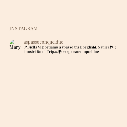
INSTAGRAM
aspassoconqueidue
📍Biella
Vi portiamo a spasso tra Borghi🏰, Natura🏞 e
i nostri Road Trip🚗🌍
#aspassoconqueidue