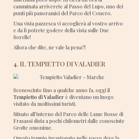
camminata arriverete al Passo del Lupo, uno dei
punti più panoramici del Parco del Conero.
Una vista pazzesca vi accoglierà al vostro arrivo
e da lì potrete godere della vista sulle Due
Sorelle!
Allora che dite, ne vale la pena?!
4. IL TEMPIETTO DI VALADIER
Sconosciuto fino a qualche anno fa, oggi il
Tempietto di Valadier
è diventano un luogo
visitato da moltissimi turisti.
Situato all’interno del Parco delle Lame Rosse di
Frasassi dista a pochi chilometri dalle conosciute
Grotte omonime.
Questo tempio incastonato nelle rocce deve la