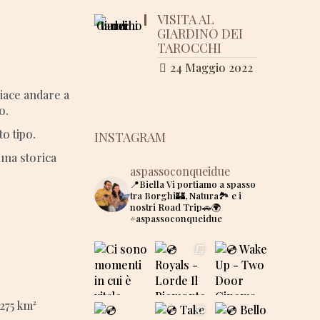
VISITA AL
GIARDINO DEI
TAROCCHI
24 Maggio 2022
piace andare a
o.
o tipo.
INSTAGRAM
una storica
aspassoconqueidue
📍Biella
Vi portiamo a spasso
tra Borghi🏰, Natura🏞 e i
nostri Road Trip🚗🌍
#aspassoconqueidue
275 km²