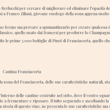
Berlucchi per cercare di migliorare ed eliminare l’opacità de
rsi a Franco Ziliani, giovane enologo della zona appena uscito 
vino fermo ma provare a spumantizzarlo per creare qualcosa 
classico, quello usato dai francesi per produrre lo Champagn
tte le prime 3.000 bottiglie di Pinot di Franciacorta, quello ch
a zona del Franciacorta, delle sue caratteristiche naturali, st
’interno delle cantine costruite nel 1680, dove il vostro sgua
sciate a fermentare e riposare. Il tutto seguendo e ascoltando l
storia di questo vino, ne presenta le sue caratteristiche ma s