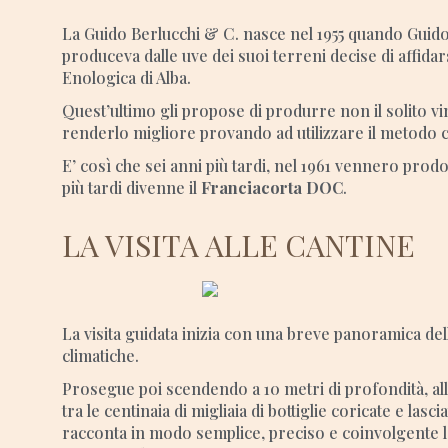
La Guido Berlucchi & C. nasce nel 1955 quando Guido 
produceva dalle uve dei suoi terreni decise di affida
Enologica di Alba.
Quest’ultimo gli propose di produrre non il solito 
renderlo migliore provando ad utilizzare il metodo 
E’ così che sei anni più tardi, nel 1961 vennero prodo
più tardi divenne il
Franciacorta DOC
.
LA VISITA ALLE CANTINE
La visita guidata inizia con una breve panoramica dell
climatiche.
Prosegue poi scendendo a 10 metri di profondità, all
tra le centinaia di migliaia di bottiglie coricate e la
racconta in modo semplice, preciso e coinvolgente la 