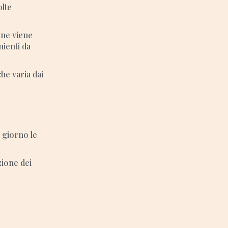
olte
one viene
nienti da
he varia dai
 giorno le
zione dei