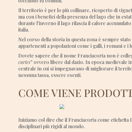
toccando 19 comuni.
Il territorio è per lo più collinare, ricoperto di vign
ma con i benefici della presenza del lago che in esta
durante l’inverno il lago rilascia il calore accumulat
italia.
Nel corso della storia in questa zona è sempre stato
appartenenti a popolazioni come i galli, i romani e i 
Dovete sapere che il nome Franciacorta non è collega
curtes
” ovvero libere dal dazio. In epoca medievale in
centrale in cui si impegnavano di migliorare il terri
nessuna tassa, essere esenti.
COME VIENE PRODOTT
Iniziamo col dire che il Franciacorta come etichet
disciplinari più rigidi al mondo.