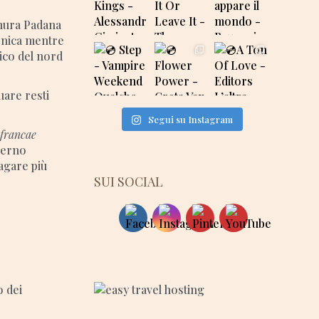
ianura Padana
monica mentre
pico del nord
uare resti
Segui su Instagram
francae
overno
pagare più
SUI SOCIAL
o dei