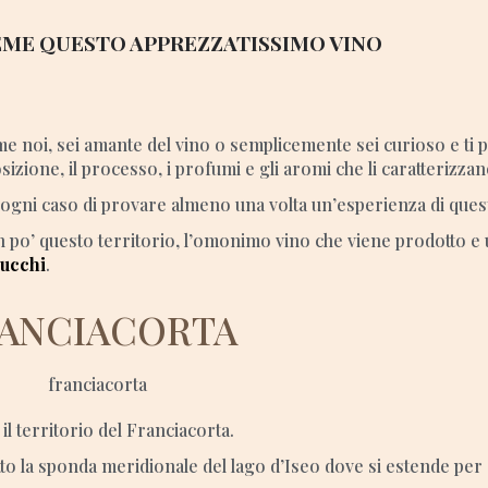
ME QUESTO APPREZZATISSIMO VINO
ome noi, sei amante del vino o semplicemente sei curioso e ti 
izione, il processo, i profumi e gli aromi che li caratterizzan
 ogni caso di provare almeno una volta un’esperienza di quest
po’ questo territorio, l’omonimo vino che viene prodotto e 
lucchi
.
RANCIACORTA
il territorio del Franciacorta.
tto la sponda meridionale del lago d’Iseo dove si estende per 